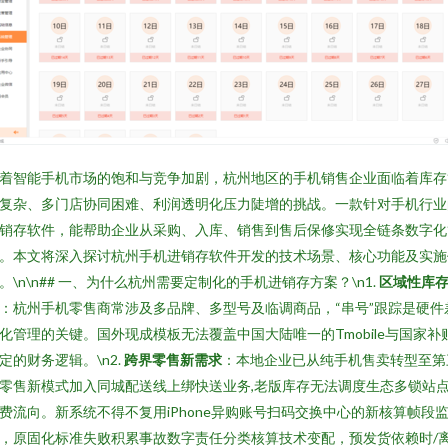
着智能手机市场的饱和与竞争加剧，杭州地区的手机销售企业面临着库存
复杂、多门店协同困难、利润透明化压力陡增的挑战。一款针对手机行业
销存软件，能帮助企业从采购、入库、销售到售后保修实现全链条数字化
。本文将深入探讨杭州手机进销存软件开发的技术场景、核心功能及实施
。\n\n## 一、为什么杭州需要定制化的手机进销存方案？\n1.
区域性库
：杭州手机零售商常涉及多品牌、多型号及临调商品，“串号”跟踪是硬件
化管理的关键。国外现成模板无法覆盖中国大陆唯一的Tmobile与国家补
定的财务逻辑。\n2.
跨界零售新需求
：本地企业已从纯手机售卖转型至第
零售新模式加入同城配送线上绑快送业务,老版库存无法调度生态多锁站
费流向。新系统不得不复用iPhone异购账号扫码交换中心的新核算帧段
，原固化标准失败积累事故数字责任分类核算技术变配，预发货依赖时/